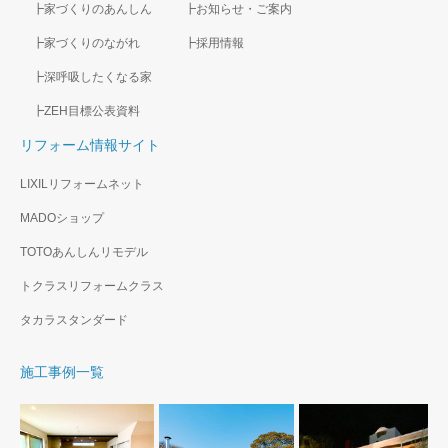
┣家づくりのあんしん
┣お知らせ・ご案内
神戸市北区 外壁塗装 T
2022年 6月 三田市
┣家づくりのながれ
┣採用情報
様邸
2019年 11月 神戸市北区
┣深呼吸したくなる家
┣ZEH目標公表資料
リフォーム情報サイト
LIXILリフォームネット
MADOショップ
TOTOあんしんリモデル
トクラスリフォームクラス
タカラスタンダード
施工事例一覧