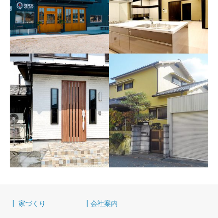
神戸市 石窯pizzaと肉料
神戸市北区 Y様邸リフォ
理 ROCK VALLEY
ーム
神戸市
2022年 6月 神戸市北区
┃ 家づくり
┃会社案内
三田市 N様邸リフォーム